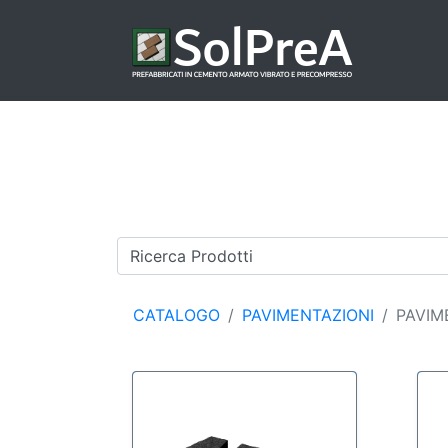
CATALOGO
PAVIMENTAZIONI
PAVIM